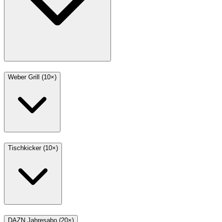
Weber Grill (10×)
Tischkicker (10×)
DAZN Jahresabo (20×)